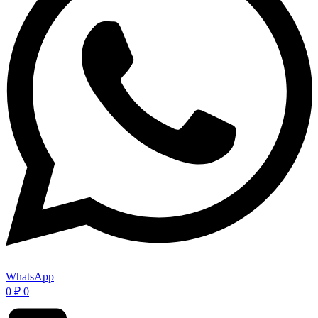
WhatsApp
0
₽
0