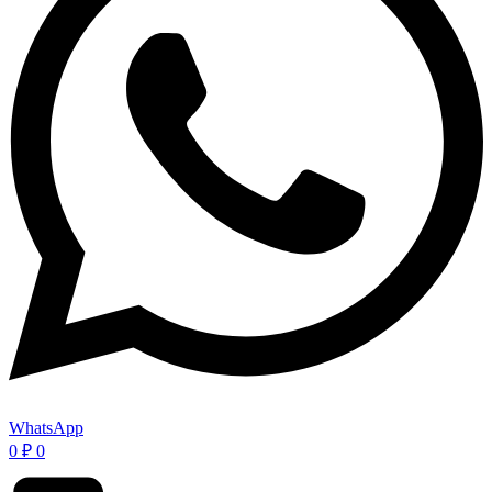
WhatsApp
0
₽
0