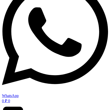
WhatsApp
0
₽
0