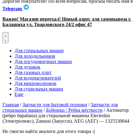
Дорогие покупатели! По всем вопросам, просьба писать нам в
Telegram
Важно! Магазин переехал! Новый адрес для самовывоза г.
Балашиха ул. Твардовского 24/2 офис 47
Для стиральных машин
Для холодильников
Для посудомоечных машин
Для духовок
Для газовых плит
Для водонагревателей
Для микроволновок
Для сушильных машин
Еще
Главная
/
Запчасти для бытовой техники
/
Запчасти для
стиральных машин
/
Бойники / Ребра жёсткости
/ Активатор
(ребро барабана) для стиральной машины Electrolux
(Электролюкс), Zanussi (Занусси), AEG (АЕГ) — 1325530044
Не смогли найти аналоги для этого товара :(