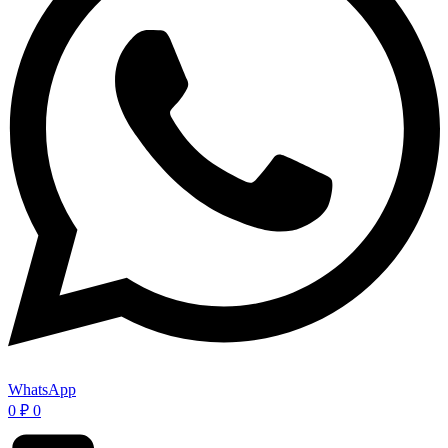
WhatsApp
0
₽
0