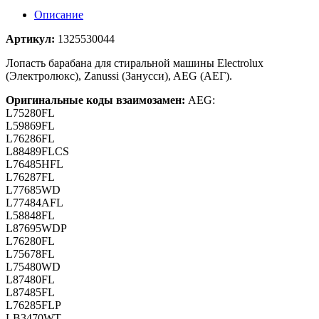
Описание
Артикул:
1325530044
Лопасть барабана для стиральной машины Electrolux
(Электролюкс), Zanussi (Занусси), AEG (АЕГ).
Оригинальные коды взаимозамен:
AEG:
L75280FL
L59869FL
L76286FL
L88489FLCS
L76485HFL
L76287FL
L77685WD
L77484AFL
L58848FL
L87695WDP
L76280FL
L75678FL
L75480WD
L87480FL
L87485FL
L76285FLP
LB3470WT