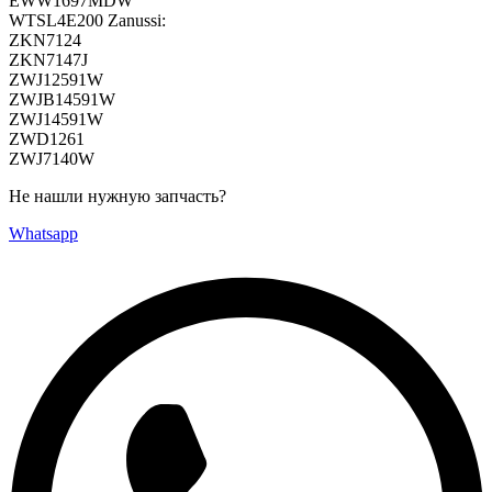
EWW1697MDW
WTSL4E200 Zanussi:
ZKN7124
ZKN7147J
ZWJ12591W
ZWJB14591W
ZWJ14591W
ZWD1261
ZWJ7140W
Не нашли нужную запчасть?
Whatsapp