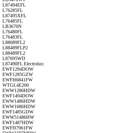
L87494EFL
L76285FL
L87495XFL
L76485FL
LB3670N
L76480FL
L76483FL
L88689FL2
L88489FLP2
L88489FL2
L87695WD
L87490FL Electrolux:
EWF1294DOW
EWF1285GZW
EWFH6841FW
WTGL4E200
EWW1286HDW
EWF1494DOW
EWW1486HDW
EWW1686HDW
EWF1485GDW
EWW51486HW
EWF1487HDW
EWFH7961FW