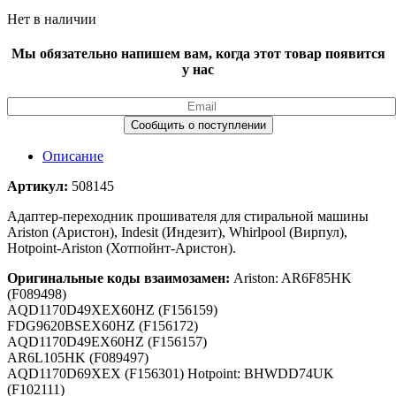
Нет в наличии
Мы обязательно напишем вам, когда этот товар появится
у нас
Описание
Артикул:
508145
Адаптер-переходник прошивателя для стиральной машины
Ariston (Аристон), Indesit (Индезит), Whirlpool (Вирпул),
Hotpoint-Ariston (Хотпойнт-Аристон).
Оригинальные коды взаимозамен:
Ariston: AR6F85HK
(F089498)
AQD1170D49XEX60HZ (F156159)
FDG9620BSEX60HZ (F156172)
AQD1170D49EX60HZ (F156157)
AR6L105HK (F089497)
AQD1170D69XEX (F156301) Hotpoint: BHWDD74UK
(F102111)