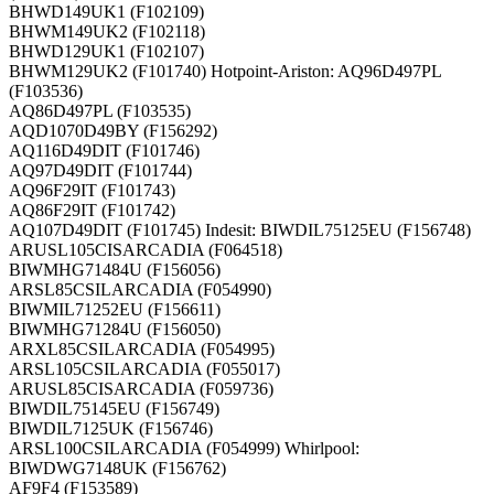
BHWD149UK1 (F102109)
BHWM149UK2 (F102118)
BHWD129UK1 (F102107)
BHWM129UK2 (F101740) Hotpoint-Ariston: AQ96D497PL
(F103536)
AQ86D497PL (F103535)
AQD1070D49BY (F156292)
AQ116D49DIT (F101746)
AQ97D49DIT (F101744)
AQ96F29IT (F101743)
AQ86F29IT (F101742)
AQ107D49DIT (F101745) Indesit: BIWDIL75125EU (F156748)
ARUSL105CISARCADIA (F064518)
BIWMHG71484U (F156056)
ARSL85CSILARCADIA (F054990)
BIWMIL71252EU (F156611)
BIWMHG71284U (F156050)
ARXL85CSILARCADIA (F054995)
ARSL105CSILARCADIA (F055017)
ARUSL85CISARCADIA (F059736)
BIWDIL75145EU (F156749)
BIWDIL7125UK (F156746)
ARSL100CSILARCADIA (F054999) Whirlpool:
BIWDWG7148UK (F156762)
AF9F4 (F153589)