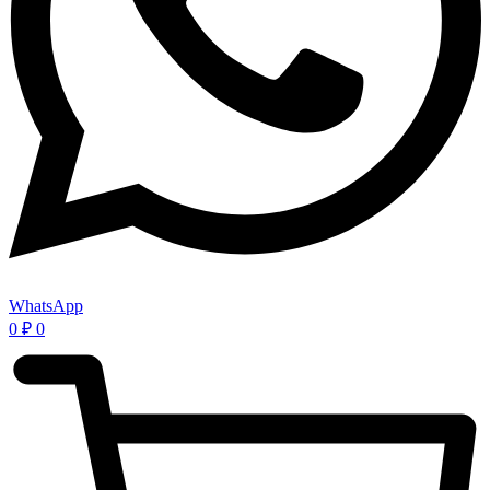
WhatsApp
0
₽
0