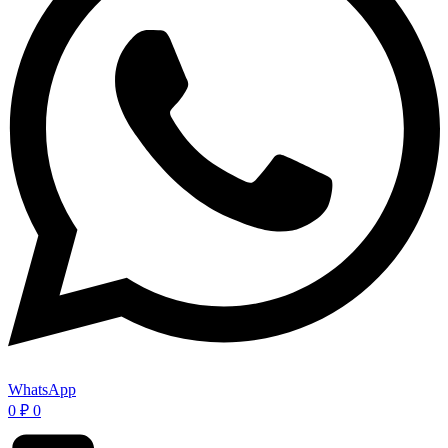
WhatsApp
0
₽
0