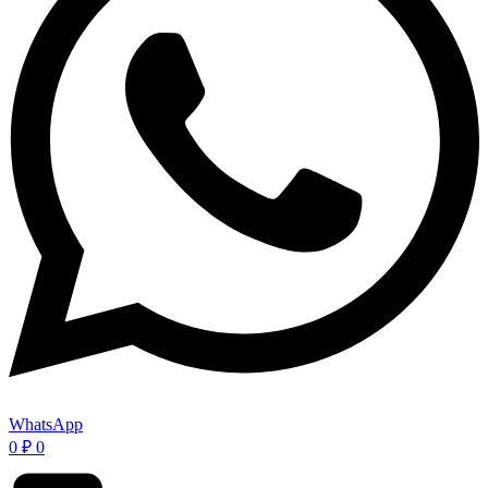
WhatsApp
0
₽
0