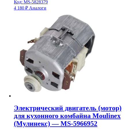
Код: MS-5828379
4 180
₽
Аналоги
Электрический двигатель (мотор)
для кухонного комбайна Moulinex
(Мулинекс) — MS-5966952