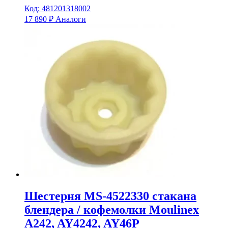
Код: 481201318002
17 890
₽
Аналоги
Шестерня MS-4522330 стакана
блендера / кофемолки Moulinex
A242, AY4242, AY46P