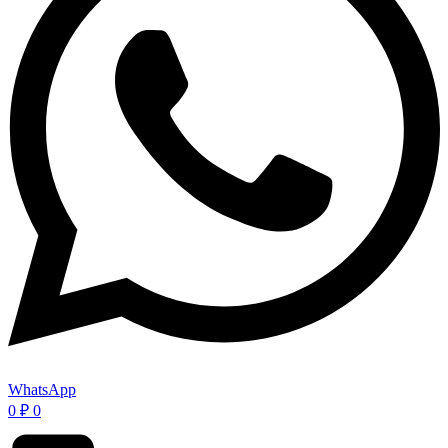
WhatsApp
0
₽
0