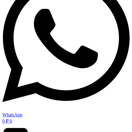
WhatsApp
0
₽
0