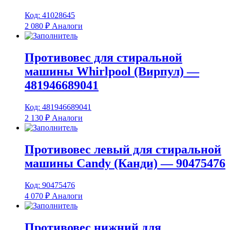
Код: 41028645
2 080
₽
Аналоги
Противовес для стиральной
машины Whirlpool (Вирпул) —
481946689041
Код: 481946689041
2 130
₽
Аналоги
Противовес левый для стиральной
машины Candy (Канди) — 90475476
Код: 90475476
4 070
₽
Аналоги
Противовес нижний для