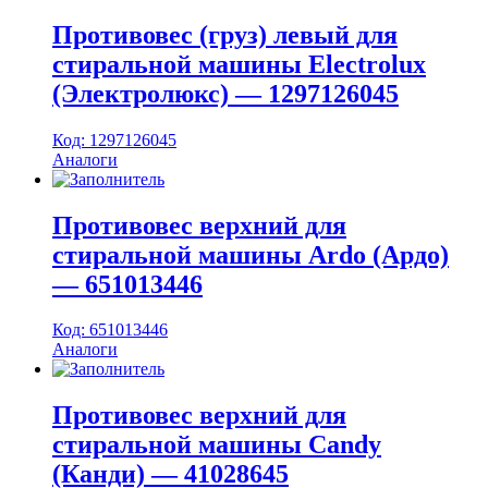
Противовес (груз) левый для
стиральной машины Electrolux
(Электролюкс) — 1297126045
Код: 1297126045
Аналоги
Противовес верхний для
стиральной машины Ardo (Ардо)
— 651013446
Код: 651013446
Аналоги
Противовес верхний для
стиральной машины Candy
(Канди) — 41028645