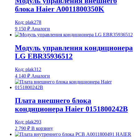
Модуль управления внешнего
блока Haier A0011800350K
Код: plak278
9 150
₽
Аналоги
Модуль управления кондиционера
LG EBR35936512
Код: plak312
4 140
₽
Аналоги
Плата внешнего блока
кондиционера Haier 0151800242B
Код: plak293
2 790
₽
В корзину