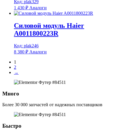
Код: plak329
1 430
₽
Аналоги
Силовой модуль Haier
A0011800223R
Код: plak246
8 380
₽
Аналоги
1
2
→
Много
Более 30 000 запчастей от надежных поставщиков
Быстро