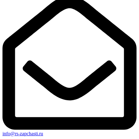
info@rs-zapchasti.ru