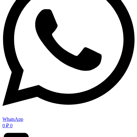
WhatsApp
0
₽
0