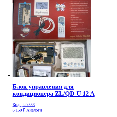
Блок управления для
кондиционера ZL/QD-U 12 A
Код: plak333
6 150
₽
Аналоги