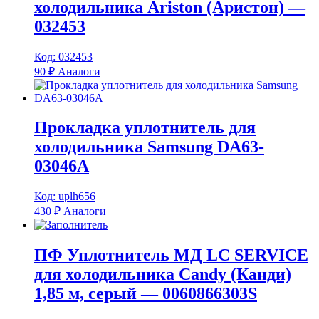
холодильника Ariston (Аристон) —
032453
Код: 032453
90
₽
Аналоги
Прокладка уплотнитель для
холодильника Samsung DA63-
03046A
Код: uplh656
430
₽
Аналоги
ПФ Уплотнитель МД LC SERVICE
для холодильника Candy (Канди)
1,85 м, серый — 0060866303S