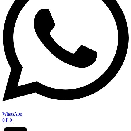
WhatsApp
0
₽
0