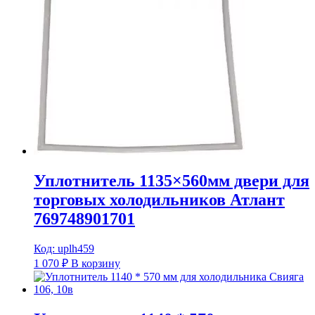
Уплотнитель 1135×560мм двери для
торговых холодильников Атлант
769748901701
Код: uplh459
1 070
₽
В корзину