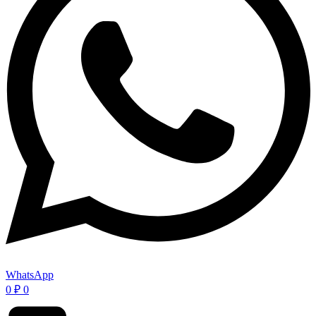
WhatsApp
0
₽
0