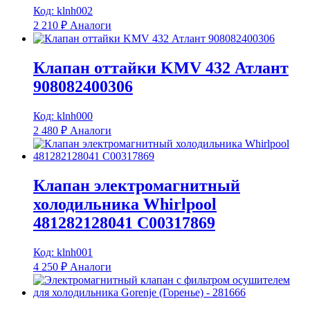
Код: klnh002
2 210
₽
Аналоги
Клапан оттайки KMV 432 Атлант
908082400306
Код: klnh000
2 480
₽
Аналоги
Клапан электромагнитный
холодильника Whirlpool
481282128041 C00317869
Код: klnh001
4 250
₽
Аналоги