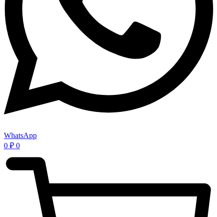
WhatsApp
0
₽
0