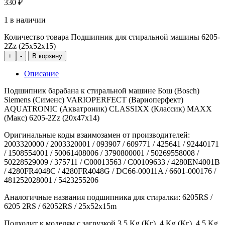
330
₽
1 в наличии
Количество товара Подшипник для стиральной машины 6205-
2Zz (25x52x15)
+
-
В корзину
Описание
Подшипник барабана к стиральной машине Бош (Bosch)
Siemens (Сименс) VARIOPERFECT (Вариоперфект)
AQUATRONIC (Акватроник) CLASSIXX (Классик) MAXX
(Макс) 6205-2Zz (20х47х14)
Оригинальные коды взаимозамен от производителей:
2003320000 / 2003320001 / 093907 / 609771 / 425641 / 92440171
/ 1508554001 / 50061408006 / 3790800001 / 50269558008 /
50228529009 / 375711 / C00013563 / C00109633 / 4280EN4001B
/ 4280FR4048C / 4280FR4048G / DC66-00011A / 6601-000176 /
481252028001 / 5423255206
Аналогичные названия подшипника для стиралки: 6205RS /
6205 2RS / 62052RS / 25x52x15m
Подходит к моделям с загрузкой 3,5 Kg (Кг), 4 Kg (Кг), 4,5 Kg