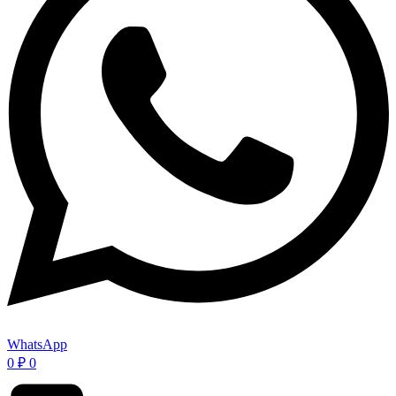
WhatsApp
0
₽
0