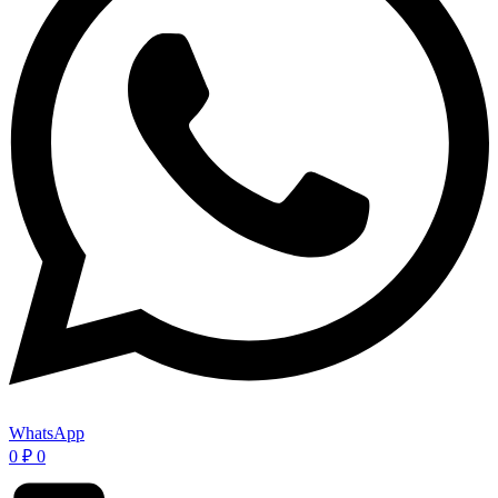
WhatsApp
0
₽
0