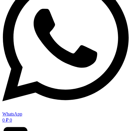
WhatsApp
0
₽
0