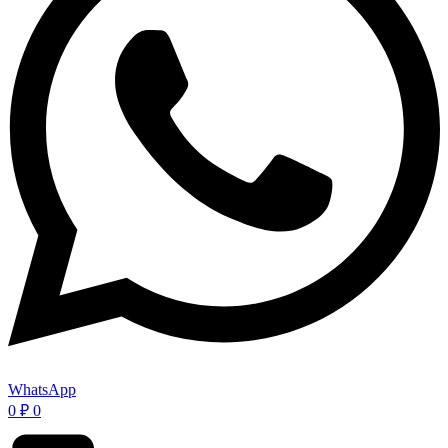
WhatsApp
0
₽
0