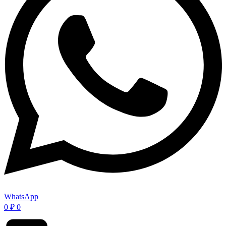
WhatsApp
0
₽
0