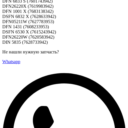
DFN 6833 S (7601743942)
DFN26220X (7619983942)
DFN 1001 X (7683138342)
DSFN 6832 X (7628633942)
DFN05211W (7627783953)
DFN 1431 (7608233953)
DSFN 6530 X (7615243942)
DFN26220W (7620583942)
DIN 5835 (7628733942)
Не нашли нужную запчасть?
Whatsapp