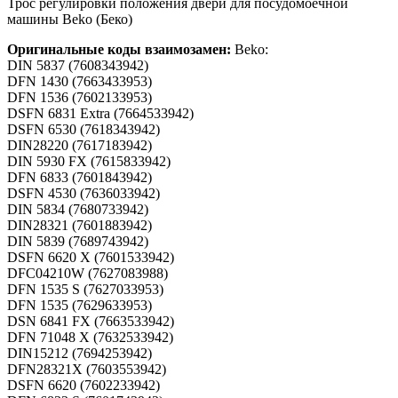
Трос регулировки положения двери для посудомоечной
машины Beko (Беко)
Оригинальные коды взаимозамен:
Beko:
DIN 5837 (7608343942)
DFN 1430 (7663433953)
DFN 1536 (7602133953)
DSFN 6831 Extra (7664533942)
DSFN 6530 (7618343942)
DIN28220 (7617183942)
DIN 5930 FX (7615833942)
DFN 6833 (7601843942)
DSFN 4530 (7636033942)
DIN 5834 (7680733942)
DIN28321 (7601883942)
DIN 5839 (7689743942)
DSFN 6620 X (7601533942)
DFC04210W (7627083988)
DFN 1535 S (7627033953)
DFN 1535 (7629633953)
DSN 6841 FX (7663533942)
DFN 71048 X (7632533942)
DIN15212 (7694253942)
DFN28321X (7603553942)
DSFN 6620 (7602233942)