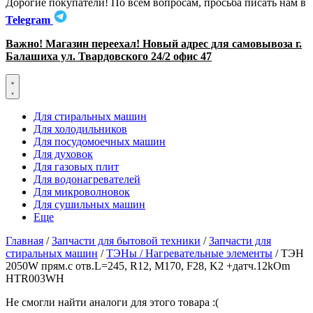
Дорогие покупатели! По всем вопросам, просьба писать нам в
Telegram
Важно! Магазин переехал! Новый адрес для самовывоза г.
Балашиха ул. Твардовского 24/2 офис 47
Для стиральных машин
Для холодильников
Для посудомоечных машин
Для духовок
Для газовых плит
Для водонагревателей
Для микроволновок
Для сушильных машин
Еще
Главная
/
Запчасти для бытовой техники
/
Запчасти для
стиральных машин
/
ТЭНы / Нагревательные элементы
/ ТЭН
2050W прям.с отв.L=245, R12, M170, F28, K2 +датч.12kOm
HTR003WH
Не смогли найти аналоги для этого товара :(