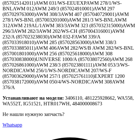
(857025142011)AWM 031/WS-EEUEXPAWM 278/1/WS-
BNLAWM 012AWM 249/3 (857024910001)AWM 297
(857029763000)AWM 308/3AWM 407 (857040729001)AWM
278/1/WS-BNL (857003201000)AWM 281/3 WS-BNLAWM
312AWM 219AL/1AWM 383/3AWM 323 (857032315000)AWM
296/3AWM 282/3AWM 202/WS-CH (857004316001)AWM
232/A (857023238030)AWM 032-FAWM 339/A
(857033918010)AWM 285 (857028563000)AWM 338/3
(857033885011)AWM 406AWM 282/WS/B AWM 282/WS-BNL
(857001801000)AWM 256 (857025618000)AWM 308
(857030838000)UNIVERSE 1000/A (857038072560)AWM 268
(857026861000)AWM 238/3 (857023801111)AWM 053/3/WS-
NORDICAWM 256/1/WS-NORDICAWM 207/WS-F
(857003629000)AWM 257/1 (857025761110)EXPERT 1200
(857038172000)AWM 050/4/WS-NORDICAWM 308AWM
376/A
Устанавливают на модели:
3406110, 481225928662, WA558,
WA552T, IG51521, HTR017WH, 484000008673
Не нашли нужную запчасть?
Whatsapp