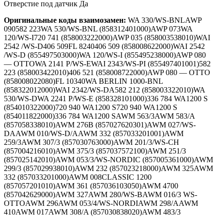
Отверстие под датчик Да
Оригинальные коды взаимозамен:
WA 330/WS-BNLAWP
090582 223WA 530/WS-BNL (858312401000)AWP 073WA
120/WS-I720 741 (858003222000)AWP 035 (858003538010)WAI
2542 /WS-D406 509FL 8240406 509 (858008622000)WAI 2542
/WS-D (855497503000)WA 120/WS-I (855495238000)AWP 080
— OTTOWA 2141 P/WS-EWAI 2343/WS-PI (855497401001)582
223 (858003422010)406 521 (858008722000)AWP 080 — OTTO
(858008022080)FL 10340WA BERLIN 1000-BNL
(858322012000)WAI 2342/WS-DA582 212 (858003322010)WA
530/WS-DWA 2241 P/WS-E (858328101000)336 784 WA1200 S
(854010322000)720 940 WA1200 S720 940 WA1200 S
(854011822000)336 784 WA1200 SAWM 563/3AWM 583/A
(857058338010)AWM 276B (857027620301)AWM 027/WS-
DAAWM 010/WS-D/AAWM 332 (857033201001)AWM
259/3AWM 307/3 (857030763000)AWM 201/3/WS-CH
(857004216010)AWM 375/3 (857037572100)AWM 251/3
(857025142010)AWM 053/3/WS-NORDIC (857005361000)AWM
299/3 (857029938010)AWM 232 (857023218000)AWM 325AWM
332 (857033201000)AWM 008CLASSIC 1200
(857057201010)AWM 361 (857036103050)AWM 4700
(857042629000)AWM 327AWM 280/WS-BAWM 016/3 WS-
OTTOAWM 296AWM 053/4/WS-NORDIAWM 298/AAWM
410AWM 017AWM 308/A (857030838020)AWM 483/3