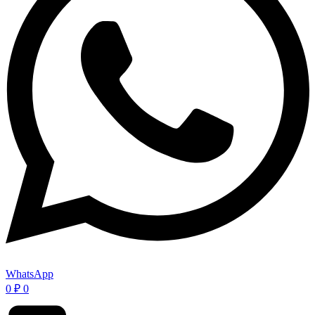
WhatsApp
0
₽
0