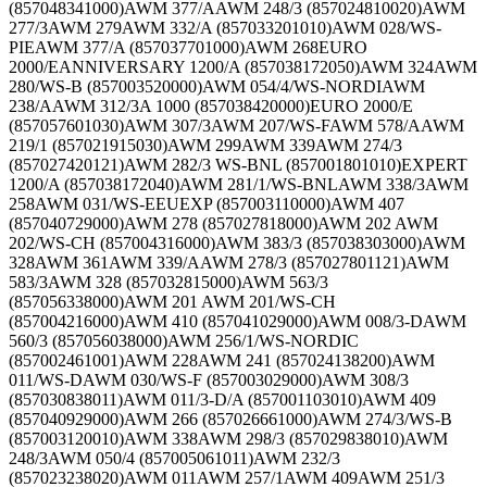
(857048341000)AWM 377/AAWM 248/3 (857024810020)AWM
277/3AWM 279AWM 332/A (857033201010)AWM 028/WS-
PIEAWM 377/A (857037701000)AWM 268EURO
2000/EANNIVERSARY 1200/A (857038172050)AWM 324AWM
280/WS-B (857003520000)AWM 054/4/WS-NORDIAWM
238/AAWM 312/3A 1000 (857038420000)EURO 2000/E
(857057601030)AWM 307/3AWM 207/WS-FAWM 578/AAWM
219/1 (857021915030)AWM 299AWM 339AWM 274/3
(857027420121)AWM 282/3 WS-BNL (857001801010)EXPERT
1200/A (857038172040)AWM 281/1/WS-BNLAWM 338/3AWM
258AWM 031/WS-EEUEXP (857003110000)AWM 407
(857040729000)AWM 278 (857027818000)AWM 202 AWM
202/WS-CH (857004316000)AWM 383/3 (857038303000)AWM
328AWM 361AWM 339/AAWM 278/3 (857027801121)AWM
583/3AWM 328 (857032815000)AWM 563/3
(857056338000)AWM 201 AWM 201/WS-CH
(857004216000)AWM 410 (857041029000)AWM 008/3-DAWM
560/3 (857056038000)AWM 256/1/WS-NORDIC
(857002461001)AWM 228AWM 241 (857024138200)AWM
011/WS-DAWM 030/WS-F (857003029000)AWM 308/3
(857030838011)AWM 011/3-D/A (857001103010)AWM 409
(857040929000)AWM 266 (857026661000)AWM 274/3/WS-B
(857003120010)AWM 338AWM 298/3 (857029838010)AWM
248/3AWM 050/4 (857005061011)AWM 232/3
(857023238020)AWM 011AWM 257/1AWM 409AWM 251/3