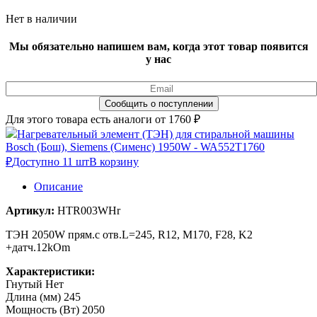
Нет в наличии
Мы обязательно напишем вам, когда этот товар появится
у нас
Для этого товара есть аналоги от 1760 ₽
Нагревательный элемент (ТЭН) для стиральной машины
Bosch (Бош), Siemens (Сименс) 1950W - WA552T
1760
₽
Доступно 11 шт
В корзину
Описание
Артикул:
HTR003WHr
ТЭН 2050W прям.с отв.L=245, R12, M170, F28, K2
+датч.12kOm
Характеристики:
Гнутый Нет
Длина (мм) 245
Мощность (Вт) 2050