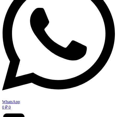
WhatsApp
0
₽
0