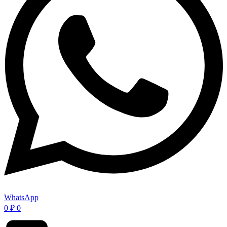
WhatsApp
0
₽
0