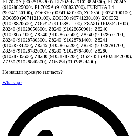
EL7020A (90025188300), EL7020B (91028824500), EL7024A
(91028825000), EL7025A (91028823700), EUREKA L4
(90741150100), ZO6350 (90741040100), ZO6350 (90741190100),
ZO6350 (90741210100), ZO6350 (90741230100), ZO6352
(91028820600), ZO6352 (91028821100), Z8240 (91028650300),
Z8240 (91028650600), Z8240 (91028650901), Z8240
(91028651900), Z8240 (91028652500), Z8240 (91028652700),
Z8240 (91028780300), Z8240 (91028781400), Z8241
(91028784200), Z8245 (91028652200), Z8245 (91028781700),
Z8245 (91028782000), Z8280 (91028784800), Z8280
(91028785600), Z8280 (91028787200), OSZ7351 (91028842000),
Z7350 (91028840800), ZO6354 (91028824400)
Не нашли нужную запчасть?
Whatsapp