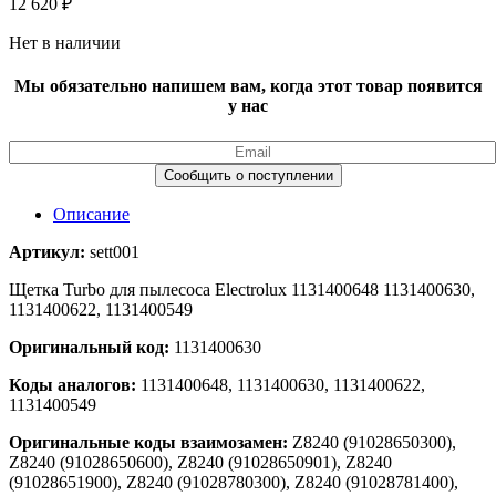
12 620
₽
Нет в наличии
Мы обязательно напишем вам, когда этот товар появится
у нас
Описание
Артикул:
sett001
Щетка Turbo для пылесоса Electrolux 1131400648 1131400630,
1131400622, 1131400549
Оригинальный код:
1131400630
Коды аналогов:
1131400648, 1131400630, 1131400622,
1131400549
Оригинальные коды взаимозамен:
Z8240 (91028650300),
Z8240 (91028650600), Z8240 (91028650901), Z8240
(91028651900), Z8240 (91028780300), Z8240 (91028781400),