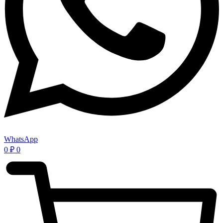
WhatsApp
0
₽
0