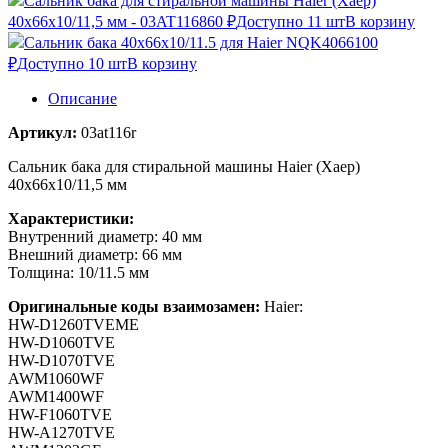
Сальник бака для стиральной машины Haier (Хаер)
40x66x10/11,5 мм - 03AT116
860 ₽
Доступно 11 шт
В корзину
Сальник бака 40x66x10/11.5 для Haier NQK4066
100
₽
Доступно 10 шт
В корзину
Описание
Артикул:
03at116r
Сальник бака для стиральной машины Haier (Хаер)
40x66x10/11,5 мм
Характеристики:
Внутренний диаметр: 40 мм
Внешний диаметр: 66 мм
Толщина: 10/11.5 мм
Оригинальные коды взаимозамен:
Haier:
HW-D1260TVEME
HW-D1060TVE
HW-D1070TVE
AWM1060WF
AWM1400WF
HW-F1060TVE
HW-A1270TVE