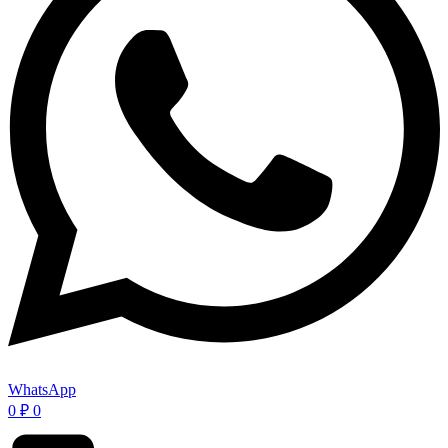
WhatsApp
0
₽
0