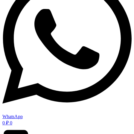
WhatsApp
0
₽
0