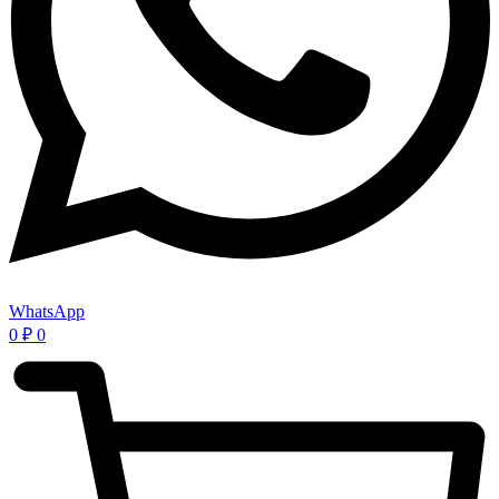
WhatsApp
0
₽
0