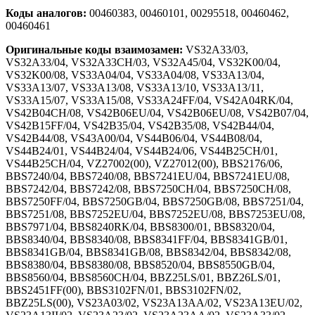
Коды аналогов:
00460383, 00460101, 00295518, 00460462,
00460461
Оригинальные коды взаимозамен:
VS32A33/03,
VS32A33/04, VS32A33CH/03, VS32A45/04, VS32K00/04,
VS32K00/08, VS33A04/04, VS33A04/08, VS33A13/04,
VS33A13/07, VS33A13/08, VS33A13/10, VS33A13/11,
VS33A15/07, VS33A15/08, VS33A24FF/04, VS42A04RK/04,
VS42B04CH/08, VS42B06EU/04, VS42B06EU/08, VS42B07/04,
VS42B15FF/04, VS42B35/04, VS42B35/08, VS42B44/04,
VS42B44/08, VS43A00/04, VS44B06/04, VS44B08/04,
VS44B24/01, VS44B24/04, VS44B24/06, VS44B25CH/01,
VS44B25CH/04, VZ27002(00), VZ27012(00), BBS2176/06,
BBS7240/04, BBS7240/08, BBS7241EU/04, BBS7241EU/08,
BBS7242/04, BBS7242/08, BBS7250CH/04, BBS7250CH/08,
BBS7250FF/04, BBS7250GB/04, BBS7250GB/08, BBS7251/04,
BBS7251/08, BBS7252EU/04, BBS7252EU/08, BBS7253EU/08,
BBS7971/04, BBS8240RK/04, BBS8300/01, BBS8320/04,
BBS8340/04, BBS8340/08, BBS8341FF/04, BBS8341GB/01,
BBS8341GB/04, BBS8341GB/08, BBS8342/04, BBS8342/08,
BBS8380/04, BBS8380/08, BBS8520/04, BBS8550GB/04,
BBS8560/04, BBS8560CH/04, BBZ25LS/01, BBZ26LS/01,
BBS2451FF(00), BBS3102FN/01, BBS3102FN/02,
BBZ25LS(00), VS23A03/02, VS23A13AA/02, VS23A13EU/02,