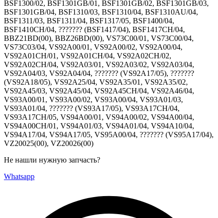
BSF1300/02, BSF1301GB/01, BSF1301GB/02, BSF1301GB/03,
BSF1301GB/04, BSF1310/03, BSF1310/04, BSF1310AU/04,
BSF1311/03, BSF1311/04, BSF1317/05, BSF1400/04,
BSF1410CH/04, ??????? (BSF1417/04), BSF1417CH/04,
BBZ21BD(00), BBZ26BD(00), VS73C00/01, VS73C00/04,
VS73C03/04, VS92A00/01, VS92A00/02, VS92A00/04,
VS92A01CH/01, VS92A01CH/04, VS92A02CH/02,
VS92A02CH/04, VS92A03/01, VS92A03/02, VS92A03/04,
VS92A04/03, VS92A04/04, ??????? (VS92A17/05), ???????
(VS92A18/05), VS92A25/04, VS92A35/01, VS92A35/02,
VS92A45/03, VS92A45/04, VS92A45CH/04, VS92A46/04,
VS93A00/01, VS93A00/02, VS93A00/04, VS93A01/03,
VS93A01/04, ??????? (VS93A17/05), VS93A17CH/04,
VS93A17CH/05, VS94A00/01, VS94A00/02, VS94A00/04,
VS94A00CH/01, VS94A01/03, VS94A01/04, VS94A10/04,
VS94A17/04, VS94A17/05, VS95A00/04, ??????? (VS95A17/04),
VZ20025(00), VZ20026(00)
Не нашли нужную запчасть?
Whatsapp