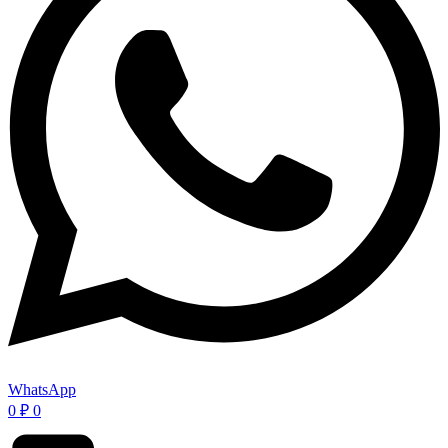
WhatsApp
0
₽
0