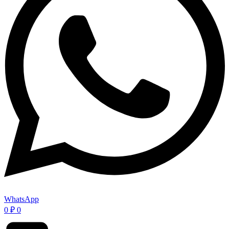
WhatsApp
0
₽
0