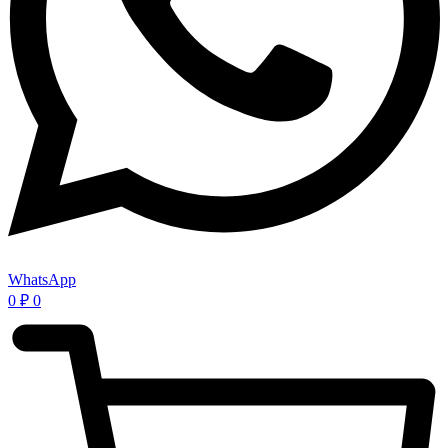
WhatsApp
0
₽
0