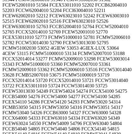
FCEW52001010 51584 FCEX53011010 52202 FCCB62004010
52203 FCCW62004010 52204 FCCI63004010 52211
FCEW62002010 52212 FCEW63023010 52242 FCEW63003010
52515 FCEW62002010 52516 FCEW63023010 52526
FCEW63003010 52763 FCCB52004010 52764 FCCW52004010
52765 FCCX52014010 52769 FCEW52001010 52770
FCEX53011010 52773 FCMW51000010 52781 FCMW52006010
52782 FCCW53014030 52790 FCEW53013030 52795
FCMW51002030 53052 4GIEW 53053 4GIEX-LUX 53064
4CEW 53115 FCMW51000010 53134 FCMW52007010 53188
FCCX52014014 53277 FCMW52009010 53298 FCEW53003014
53343 FCMW51000010 53360 FCMW52007010 53361
FCMW52009010 53362 FCMW52006010 53516 FCCW53014040
53628 FCMB52007010 53675 FCMW51000019 53719
FCCX52014014 53720 FCCX52014010 53721 FCCW53014040
53722 FCEX53011010 53724 FCCW53014030 53725
FCEW53013030 54249 FCEW54024 54274 FCCX54100 54275
FCCB54000 54276 FCCW54000 54277 FCCW54100 54285
FCEX54110 54286 FCEW54120 54293 FCMW53020 54314
FCMB53050 54315 FCMW53050 54316 FCMW53051 54317
FCMW53040 54326 FCCB63000 54327 FCCW63000 54328
FCCX64000 54333 FCEW63010 54334 FCEW63020 54349
FCEW63024 54550 FCMW54009 54796 FCEW63040 54804
FCCB54040 54805 FCCW54040 54806 FCCX54140 54815