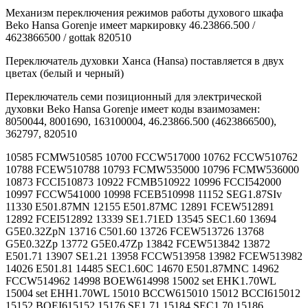
Механизм переключения режимов работы духового шкафа
Beko Hansa Gorenje имеет маркировку 46.23866.500 /
4623866500 / gottak 820510
Переключатель духовки Ханса (Hansa) поставляется в двух
цветах (белый и черный)
Переключатель семи позиционный для электрической
духовки Beko Hansa Gorenje имеет коды взаимозамен:
8050044, 8001690, 163100004, 46.23866.500 (4623866500),
362797, 820510
10585 FCMW510585 10700 FCCW517000 10762 FCCW510762
10788 FCEW510788 10793 FCMW535000 10796 FCMW536000
10873 FCCI510873 10922 FCMB510922 10996 FCCI542000
10997 FCCW541000 10998 FCEB510998 11152 SEG1.87SIv
11330 E501.87MN 12155 E501.87MC 12891 FCEW512891
12892 FCEI512892 13339 SE1.71ED 13545 SEC1.60 13694
G5E0.32ZpN 13716 C501.60 13726 FCEW513726 13768
G5E0.32Zp 13772 G5E0.47Zp 13842 FCEW513842 13872
E501.71 13907 SE1.21 13958 FCCW513958 13982 FCEW513982
14026 E501.81 14485 SEC1.60C 14670 E501.87MNC 14962
FCCW514962 14998 BOEW614998 15002 set EHK1.70WL
15004 set EHH1.70WL 15010 BCCW615010 15012 BCCI615012
15152 BOEI615152 15176 SE1.71 15184 SEC1.70 15186