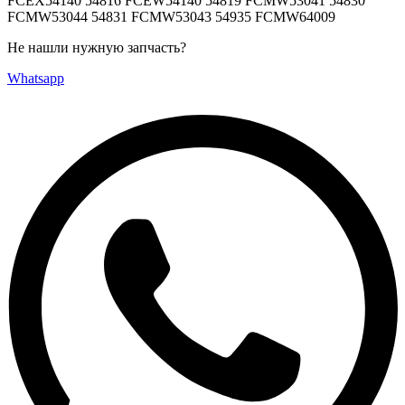
FCEX54140 54816 FCEW54140 54819 FCMW53041 54830
FCMW53044 54831 FCMW53043 54935 FCMW64009
Не нашли нужную запчасть?
Whatsapp