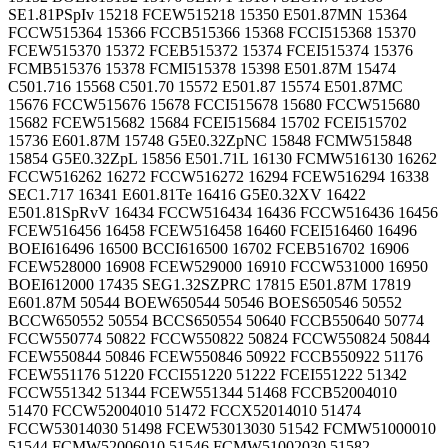
SE1.81PSpIv 15218 FCEW515218 15350 E501.87MN 15364
FCCW515364 15366 FCCB515366 15368 FCCI515368 15370
FCEW515370 15372 FCEB515372 15374 FCEI515374 15376
FCMB515376 15378 FCMI515378 15398 E501.87M 15474
C501.716 15568 C501.70 15572 E501.87 15574 E501.87MC
15676 FCCW515676 15678 FCCI515678 15680 FCCW515680
15682 FCEW515682 15684 FCEI515684 15702 FCEI515702
15736 E601.87M 15748 G5E0.32ZpNC 15848 FCMW515848
15854 G5E0.32ZpL 15856 E501.71L 16130 FCMW516130 16262
FCCW516262 16272 FCCW516272 16294 FCEW516294 16338
SEC1.717 16341 E601.81Te 16416 G5E0.32XV 16422
E501.81SpRvV 16434 FCCW516434 16436 FCCW516436 16456
FCEW516456 16458 FCEW516458 16460 FCEI516460 16496
BOEI616496 16500 BCCI616500 16702 FCEB516702 16906
FCEW528000 16908 FCEW529000 16910 FCCW531000 16950
BOEI612000 17435 SEG1.32SZPRC 17815 E501.87M 17819
E601.87M 50544 BOEW650544 50546 BOES650546 50552
BCCW650552 50554 BCCS650554 50640 FCCB550640 50774
FCCW550774 50822 FCCW550822 50824 FCCW550824 50844
FCEW550844 50846 FCEW550846 50922 FCCB550922 51176
FCEW551176 51220 FCCI551220 51222 FCEI551222 51342
FCCW551342 51344 FCEW551344 51468 FCCB52004010
51470 FCCW52004010 51472 FCCX52014010 51474
FCCW53014030 51498 FCEW53013030 51542 FCMW51000010
51544 FCMW52006010 51546 FCMW51002030 51582