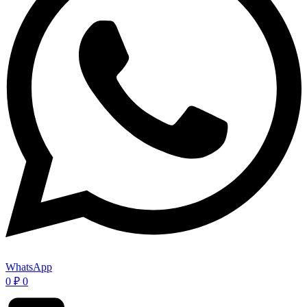
WhatsApp
0
₽
0