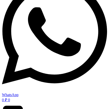
WhatsApp
0
₽
0