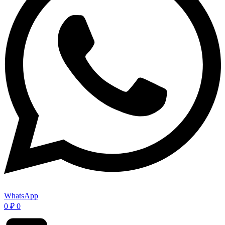
WhatsApp
0
₽
0