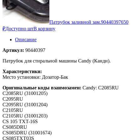
Патрубок заливной зам.90440397
650
₽
Доступно шт
В корзину
Описание
Артикул:
90440397
Патрубок для стиральной машины Candy (Канди).
Характеристики:
Место установки: Дозатор-Бак
Оригинальные коды взаимозамен:
Candy: C2085RU
C2085RU (31001205)
C2095RU
C2095RU (31001204)
C2105RU
C2105RU (31001203)
CS 105 TXT-16S
CS085DRU
CS085DRU (31001674)
CS085TXT03S