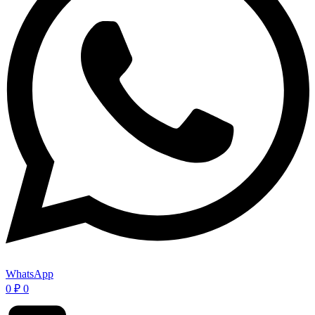
WhatsApp
0
₽
0