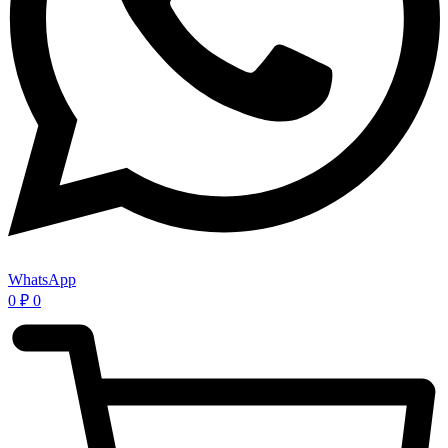
WhatsApp
0
₽
0