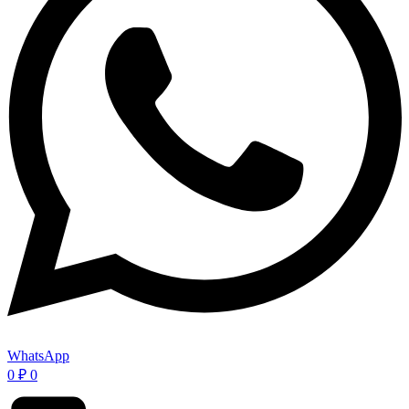
WhatsApp
0
₽
0