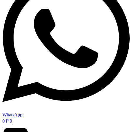
WhatsApp
0
₽
0