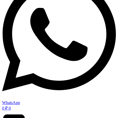
WhatsApp
0
₽
0