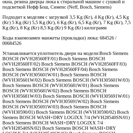
окна, резина дверцы люка к стиральной машине с сушкой и
подсветкой Нефф Бош, Сименс (Neff, Bosch, Siemens)
Подходит к моделям с загрузкой 3,5 Kg (Кг), 4 Kg (Кг), 4,5 Kg
(Кг) 5 Kg (Кг) 5,5 Kg (Кг), 6 Kg (Кг), 6,5 Kg (Кг), 7 Kg (Кг), 7,5
Kg (Кг), 8 Kg (Кг) 8,5 Kg (Кг) 9 Kg (Кг) килограмм
Коды взаимозамен манжеты (прокладки) люка: 684526 /
00684526
Устанавливается уплотнитель двери на модели:Bosch Siemens
BOSCH (WVH28560FF/01) Bosch Siemens BOSCH
(WVH28560FF/02) Bosch Siemens BOSCH (WVH28560FF/03)
Bosch Siemens BOSCH (WVH28560FF/04) Bosch Siemens
BOSCH (WVH305601W/01) Bosch Siemens BOSCH
(WVH305601W/02) Bosch Siemens BOSCH (WVH305601W/03)
Bosch Siemens BOSCH (WVH305681W/01) Bosch Siemens
BOSCH (WVH305681W/02) Bosch Siemens BOSCH
(WVH305681W/03) Bosch Siemens BOSCH (WVH305691W/01)
Bosch Siemens BOSCH (WVH305691W/02) Bosch Siemens
BOSCH (WVH305691W/03) Bosch Siemens BOSCH
(WVH30590/01) Bosch Siemens BOSCH (WVH30590/02) Bosch
Siemens BOSCH WASH+DRY LOGIXX 7/4 (WVH28540SN/01)
Bosch Siemens BOSCH WASH+DRY LOGIXX 7/4
(WVH28540SN/02) Bosch Siemens BOSCH WASH+DRY