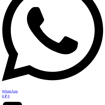
WhatsApp
0
₽
0