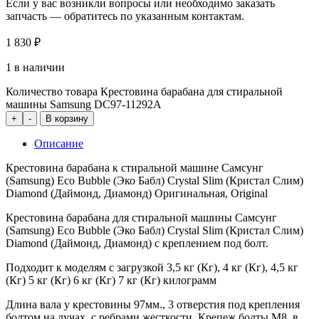
Если у вас возникли вопросы или необходимо заказать
запчасть — обратитесь по указанным контактам.
1 830
₽
1 в наличии
Количество товара Крестовина барабана для стиральной
машины Samsung DC97-11292A
+
-
В корзину
Описание
Крестовина барабана к стиральной машине Самсунг
(Samsung) Eco Bubble (Эко Бабл) Crystal Slim (Кристал Слим)
Diamond (Даймонд, Диамонд) Оригинальная, Original
Крестовина барабана для стиральной машины Самсунг
(Samsung) Eco Bubble (Эко Бабл) Crystal Slim (Кристал Слим)
Diamond (Даймонд, Диамонд) с креплением под болт.
Подходит к моделям с загрузкой 3,5 кг (Кг), 4 кг (Кг), 4,5 кг
(Кг) 5 кг (Кг) 6 кг (Кг) 7 кг (Кг) килограмм
Длина вала у крестовины 97мм., 3 отверстия под крепления
болтом на лучах, с ребрами жесткости. Крепеж болты M8, в