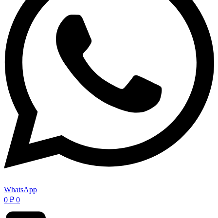
WhatsApp
0
₽
0