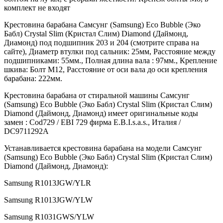
комплект не входят
Крестовина барабана Самсунг (Samsung) Eco Bubble (Эко
Бабл) Crystal Slim (Кристал Слим) Diamond (Даймонд,
Диамонд) под подшипник 203 и 204 (смотрите справа на
сайте), Диаметр втулки под сальник: 25мм, Расстояние между
подшипниками: 55мм., Полная длина вала : 97мм., Крепление
шкива: Болт М12, Расстояние от оси вала до оси крепления
барабана: 222мм.
Крестовина барабана от стиральной машины Самсунг
(Samsung) Eco Bubble (Эко Бабл) Crystal Slim (Кристал Слим)
Diamond (Даймонд, Диамонд) имеет оригинальные коды
замен : Cod729 / EBI 729 фирма E.B.I.s.a.s., Италия /
DC9711292A
Устанавливается крестовина барабана на модели Самсунг
(Samsung) Eco Bubble (Эко Бабл) Crystal Slim (Кристал Слим)
Diamond (Даймонд, Диамонд):
Samsung R1013JGW/YLR
Samsung R1013JGW/YLW
Samsung R1031GWS/YLW