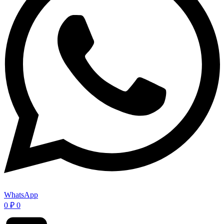
WhatsApp
0
₽
0