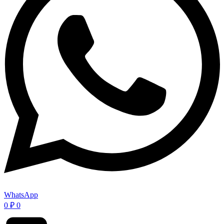
WhatsApp
0
₽
0