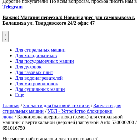
Дорогие покупатели! По всем вопросам, просьба писать нам в
Telegram
Важно! Магазин переехал! Новый адрес для самовывоза г.
Балашиха ул. Твардовского 24/2 офис 47
Для стиральных машин
Для холодильников
Для посудомоечных машин
Для духовок
Для газовых плит
Для водонагревателей
Для микроволновок
Для сушильных машин
Еще
Главная
/
Запчасти для бытовой техники
/
Запчасти для
стиральных машин
/
УБЛ - Устройство блокировки
люка
/ Блокировка дверцы люка (замок) для стиральной
машины с вертикальной (верхней) загрузкой Ardo 530000200 /
651016750
Не смогли найти аналоги для этого товара :(