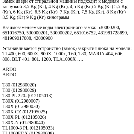
Замок двери от стиральной машины подходит к моделям с
загрузкой 3,5 Kg (Кг), 4 Kg (Кг), 4,5 Kg (Кг) 5 Kg (Кг) 5,5 Kg
(Кг), 6 Kg (Кг), 6,5 Kg (Кг), 7 Kg (Кг), 7,5 Kg (Кг), 8 Kg (Кг)
8,5 Kg (Кг) 9 Kg (Кг) килограмм
Взаимозаменяемые коды электронного замка: 530000200,
651016750, 530000201, 530000202, 651016752, 481981728699,
481969017008, 42000900
Устанавливается устройство (замок) закрытия люка на модели:
TL400, 600, 600X, 800X, 1000x, T60, T80, MARIA 404, 606,
808, BLT 401, 801, 1200, TLA1000X ….
ARDO
ARDO
T80 (012980020)
T80 (012980029)
T80 PL 220- (012105013)
T80X (012980007)
T80X (012980030)
T80X CZ (012195025)
T80X PL (012105026)
T80X-N (012980040)
TL1000-3 PL (012105033)
TL1000EDX (012980008)