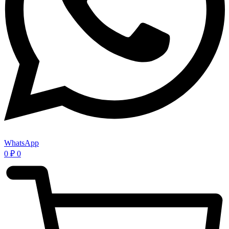
WhatsApp
0
₽
0