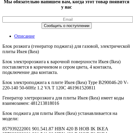
Мы обязательно напишем вам, когда этот товар появится
у нас
Описание
Блок розжига (генератор поджига) для газовой, электрической
плиты Икея (Ikea)
Блок электророзжига к варочной поверхности Икея (Ikea)
поставляется в коричневом и сером цвета, 4 контакта,
подключение два контакта.
Блок электроподжига к плите Икея (Ikea) Type B290046-20 V-
220-140 50-60Hz 1.2 VA T 120C 461961520811
Генератор элетророзжига для плиты Икея (Ikea) имеет коды
взаимозамен: 481213818016
Блок поджига для плиты Икея (Ikea) устанавливается на
модели:
857939222001 901.541.87 HBN 420 B HOB IK IKEA