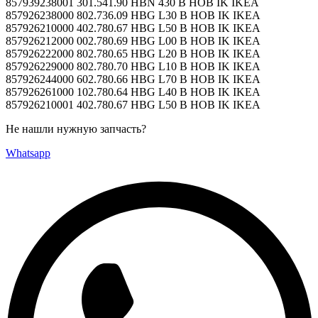
857939238001 301.541.90 HBN 430 B HOB IK IKEA
857926238000 802.736.09 HBG L30 B HOB IK IKEA
857926210000 402.780.67 HBG L50 B HOB IK IKEA
857926212000 002.780.69 HBG L00 B HOB IK IKEA
857926222000 802.780.65 HBG L20 B HOB IK IKEA
857926229000 802.780.70 HBG L10 B HOB IK IKEA
857926244000 602.780.66 HBG L70 B HOB IK IKEA
857926261000 102.780.64 HBG L40 B HOB IK IKEA
857926210001 402.780.67 HBG L50 B HOB IK IKEA
Не нашли нужную запчасть?
Whatsapp