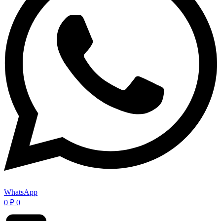
WhatsApp
0
₽
0