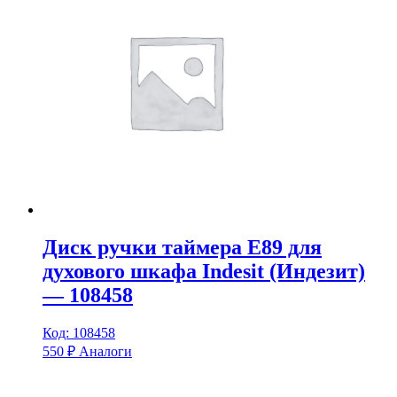
Диск ручки таймера E89 для
духового шкафа Indesit (Индезит)
— 108458
Код: 108458
550
₽
Аналоги