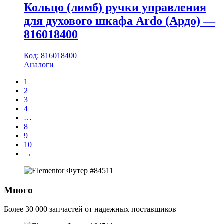
Кольцо (лимб) ручки управления
для духового шкафа Ardo (Ардо) —
816018400
Код: 816018400
Аналоги
1
2
3
4
…
8
9
10
→
Много
Более 30 000 запчастей от надежных поставщиков