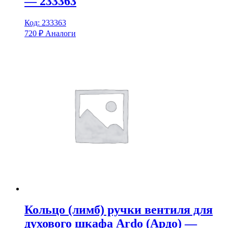
— 233363
Код: 233363
720
₽
Аналоги
Кольцо (лимб) ручки вентиля для
духового шкафа Ardo (Ардо) —