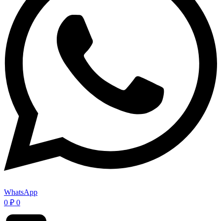
WhatsApp
0
₽
0