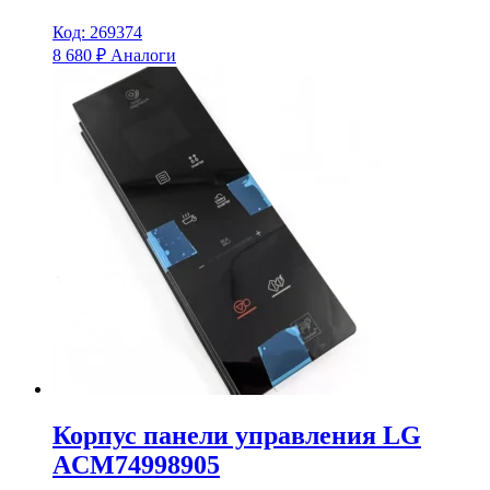
Код: 269374
8 680
₽
Аналоги
Корпус панели управления LG
ACM74998905